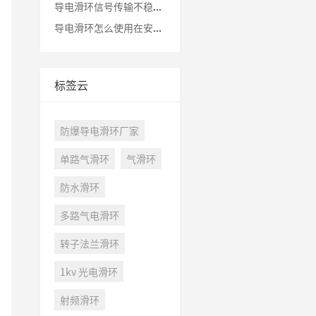
导电滑环信号传输不稳怎么办
导电滑环怎么使用在安防监控摄像头云台
标签云
防爆导电滑环厂家
单路气滑环
气滑环
防水滑环
多路气电滑环
转子法兰滑环
1kv 光电滑环
射频滑环