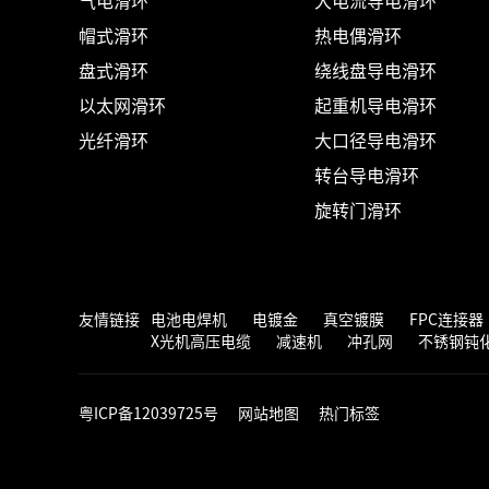
气电滑环
大电流导电滑环
帽式滑环
热电偶滑环
盘式滑环
绕线盘导电滑环
以太网滑环
起重机导电滑环
光纤滑环
大口径导电滑环
转台导电滑环
旋转门滑环
友情链接
电池电焊机
电镀金
真空镀膜
FPC连接器
X光机高压电缆
减速机
冲孔网
不锈钢钝
粤ICP备12039725号
网站地图
热门标签