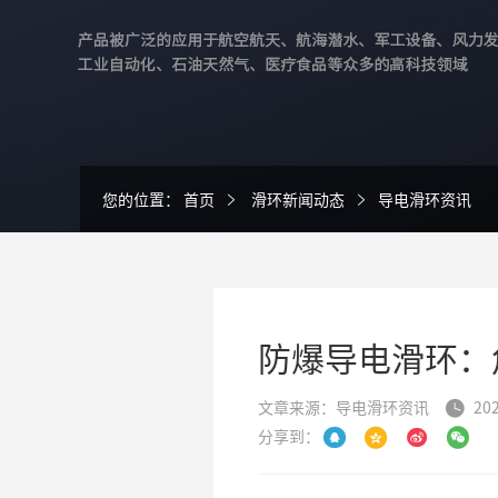
您的位置：
首页
滑环新闻动态
导电滑环资讯
防爆导电滑环：
文章来源：导电滑环资讯
202

分享到：



