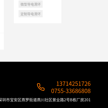
微型导电滑环
定制导电滑环
13714251726

0755-33686808
深圳市宝安区燕罗街道燕川社区景业路2号B栋厂房201