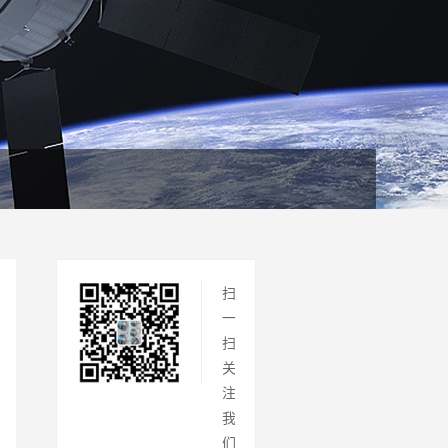
扫
一
扫
关
注
我
们