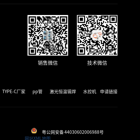
销售微信
技术微信
TYPE-C厂家
pp管
激光恒温锡焊
水控机
申请链接
粤公网安备 44030602006988号
网站XML地图