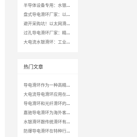
半导体设备专用：水银滑环厂家定制化解决方案全解析
盘式导电滑环厂家：以技术革新破解应用瓶颈
避开采购坑！以太网滑环厂家选择必看的3大核心指标
过孔导电滑环厂家：精密制造助力工业自动化升级
大电流水银滑环：工业设备稳定运行的核心保障
热门文章
导电滑环作为一种高精度的电旋转连接器不同场景下的导电滑环有哪些型号?
大电流导电滑环应用在行业的综合评估测试结果
导电滑环和光纤滑环的通道数量最大是多少？
嘉驰导电滑环为海外客户定制的卷筒旋转接头发货啦
水银滑环跟传统滑环有什么区别
防爆导电滑环在特种行业的技术应用讲解