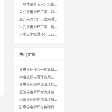
半导体设备专用：水银滑环厂家定制化解决方案全解析
盘式导电滑环厂家：以技术革新破解应用瓶颈
避开采购坑！以太网滑环厂家选择必看的3大核心指标
过孔导电滑环厂家：精密制造助力工业自动化升级
大电流水银滑环：工业设备稳定运行的核心保障
热门文章
导电滑环作为一种高精度的电旋转连接器不同场景下的导电滑环有哪些型号?
大电流导电滑环应用在行业的综合评估测试结果
导电滑环和光纤滑环的通道数量最大是多少？
嘉驰导电滑环为海外客户定制的卷筒旋转接头发货啦
水银滑环跟传统滑环有什么区别
防爆导电滑环在特种行业的技术应用讲解