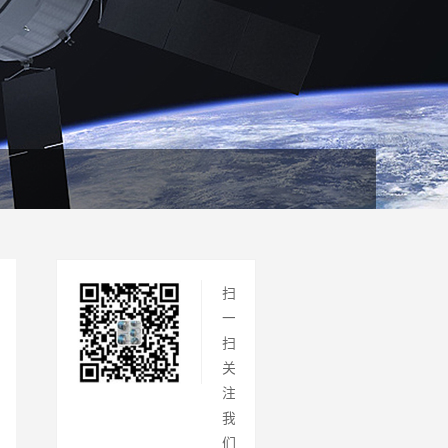
扫
一
扫
关
注
我
们