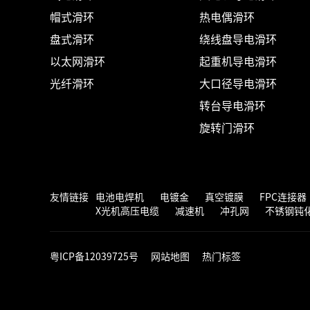
帽式滑环
热电偶滑环
盘式滑环
绕线盘导电滑环
以太网滑环
起重机导电滑环
光纤滑环
大口径导电滑环
转台导电滑环
旋转门滑环
友情链接
电池电焊机
电镀金
真空镀膜
FPC连接器
X光机高压电缆
减速机
冲孔网
不锈钢钝
粤ICP备12039725号
网站地图
热门标签