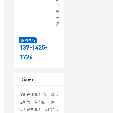
了
解
更
多
服务热线
137-1425-
1726
最新资讯
深圳光纤滑环厂家：解锁旋转传输的未来密码
深圳气电旋转接头厂家：工业自动化中的关键连接专家
过孔导电滑环：现代精密设备的“能量与信息枢纽”