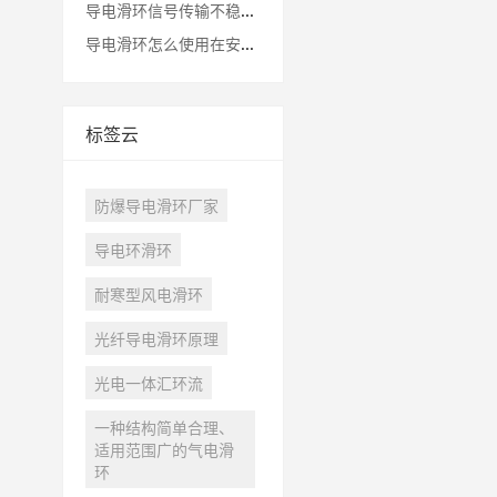
导电滑环信号传输不稳怎么办
导电滑环怎么使用在安防监控摄像头云台
标签云
防爆导电滑环厂家
导电环滑环
耐寒型风电滑环
光纤导电滑环原理
光电一体汇环流
一种结构简单合理、
适用范围广的气电滑
环