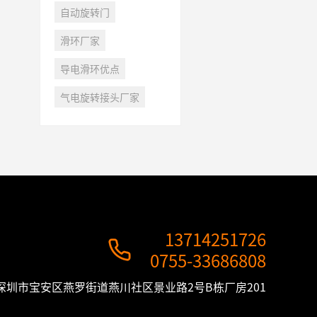
自动旋转门
滑环厂家
导电滑环优点
气电旋转接头厂家
13714251726

0755-33686808
深圳市宝安区燕罗街道燕川社区景业路2号B栋厂房201