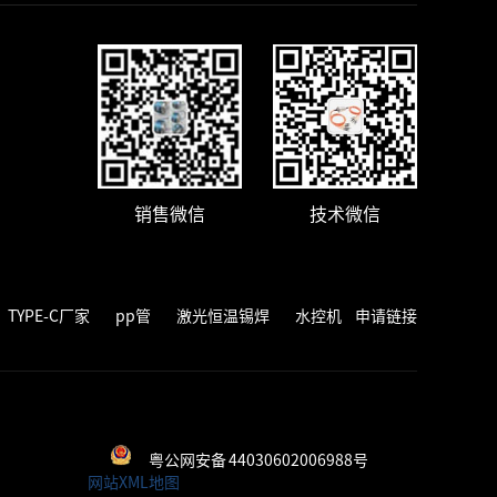
销售微信
技术微信
TYPE-C厂家
pp管
激光恒温锡焊
水控机
申请链接
粤公网安备 44030602006988号
网站XML地图